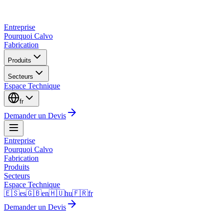
Entreprise
Pourquoi Calvo
Fabrication
Produits
Secteurs
Espace Technique
fr
Demander un Devis
Entreprise
Pourquoi Calvo
Fabrication
Produits
Secteurs
Espace Technique
🇪🇸
es
🇬🇧
en
🇭🇺
hu
🇫🇷
fr
Demander un Devis