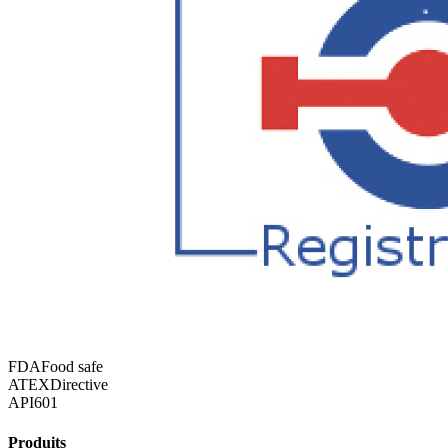
FDA
Food safe
ATEX
Directive
API
601
Produits