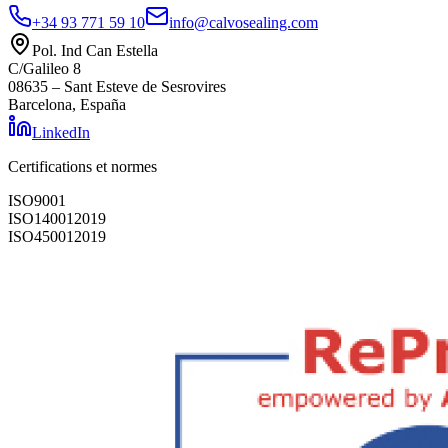
+34 93 771 59 10
info@calvosealing.com
Pol. Ind Can Estella
C/Galileo 8
08635 – Sant Esteve de Sesrovires
Barcelona, España
LinkedIn
Certifications et normes
ISO
9001
ISO
14001
2019
ISO
45001
2019