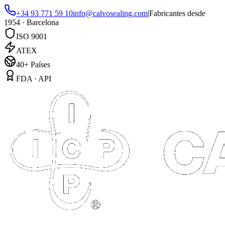
+34 93 771 59 10
info@calvosealing.com
|
Fabricantes desde
1954 · Barcelona
ISO 9001
ATEX
40+ Países
FDA · API